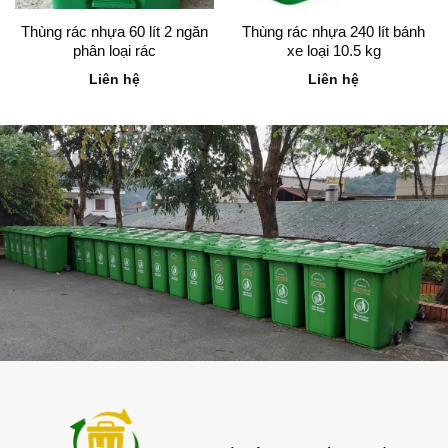
2.7.Trọng lượng:
Khoảng 7kg.
Thùng rác nhựa 60 lít 2 ngăn
Thùng rác nhựa 240 lít bánh
phân loại rác
xe loại 10.5 kg
2.8.Độ dày:
Thường 3.0mm trở lên để đảm bảo
Liên hệ
Liên hệ
độ bền.
2.9.Tiêu chuẩn:
Có thể đạt các tiêu chuẩn như
EN840 (tiêu chuẩn đánh giá chất lượng theo
EU).