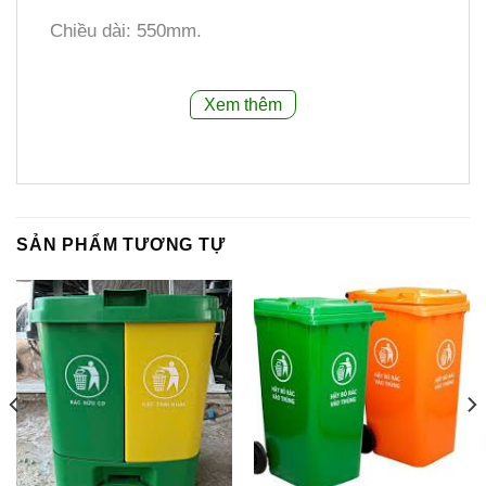
Chiều dài: 550mm.
Chiều rộng: 480mm.
Xem thêm
Chiều cao: 840mm.
2.3.Chất liệu:
Nhựa HDPE nguyên sinh, có
khả năng chịu lực, chịu nhiệt, chống ăn mòn và
chống tia UV.
SẢN PHẨM TƯƠNG TỰ
2.4.Bánh xe:
2 bánh xe bằng cao su đúc đặc,
đường kính khoảng 200mm, giúp di chuyển dễ
dàng.
2.5.Nắp:
Nắp hở hoặc nắp mở hai bên, giúp dễ
dàng bỏ rác và ngăn mùi.
2.6.Màu sắc:
Thường có các màu cơ bản như
xanh lá, vàng, cam, đen, trắng.