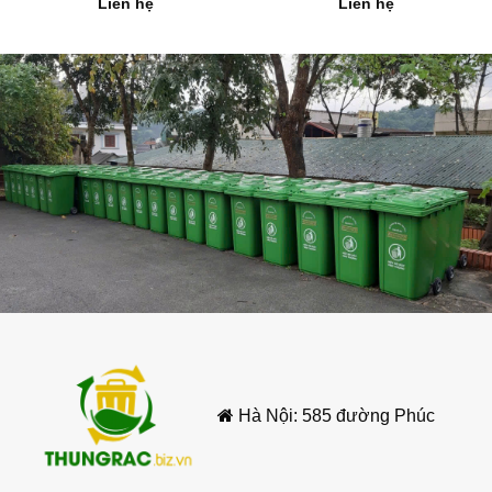
Liên hệ
Liên hệ
2.6.Chất liệu:
Nhựa HDPE nguyên sinh, bánh
xe cao su đặc
2.7.Màu sắc:
Thường có các màu xanh lá,
xanh dương, cam, vàng
2.8.Xuất xứ:
Hàng nhập khẩu, có thể từ Châu
Âu (Made in France)
2.9.Bảo hành:
24 tháng
Hà Nội: 585 đường Phúc