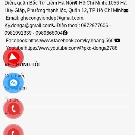
Diễn, quận Bắc Từ Liêm Hà Nội
Hồ Chí Minh: 1056 Hà
Huy Giáp, Phường thạnh lộc, Quận 12, TP Hồ Chí Minh
Email:
ghecongviendep@gmail.com
,
Ky.donga@gmail.com
Điện thoại:
0972977606
-
0981091339
-
0989668004
Facebook:
https://www.facebook.com/ky.hoang.566/
Youtube:
https://www.youtube.com/@pkd-donga2788
3.Cấu tạo
thùng rác nhựa 240 lít bánh xe SSI
VỀ CHÚNG TÔI
SCHAEFER :
Giới thiệu
3.1.Thân thùng:
Sản phẩm
Được làm từ nhựa HDPE nguyên sinh, có độ
Tin tức
bền cao, chịu được va đập và các yếu tố thời
tiết như nắng, mưa.
Liên hệ
Dung tích 240 lít, phù hợp để chứa lượng rác
lớn.