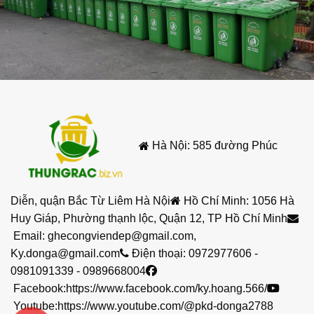
Hà Nội: 585 đường Phúc
Diễn, quận Bắc Từ Liêm Hà Nội
Hồ Chí Minh: 1056 Hà
Huy Giáp, Phường thạnh lộc, Quận 12, TP Hồ Chí Minh
Email:
ghecongviendep@gmail.com
,
Ky.donga@gmail.com
Điện thoại:
0972977606
-
0981091339
-
0989668004
Facebook:
https://www.facebook.com/ky.hoang.566/
Youtube:
https://www.youtube.com/@pkd-donga2788