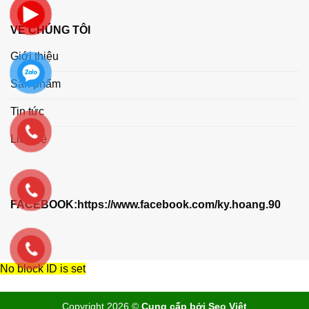
VỀ CHÚNG TÔI
Giới thiệu
Sản phẩm
Tin tức
Liên hệ
FACEBOOK:
https://www.facebook.com/ky.hoang.90
No block ID is set
Copyright 2026 ©
Cung cấp bởi Seo Việt