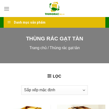
Skip
to
content
Danh mục sản phẩm
THÙNG RÁC GẠT TÀN
Trang chủ
/
Thùng rác gạt tàn
LỌC