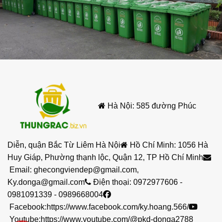
Hà Nội: 585 đường Phúc
Diễn, quận Bắc Từ Liêm Hà Nội
Hồ Chí Minh: 1056 Hà
Huy Giáp, Phường thạnh lộc, Quận 12, TP Hồ Chí Minh
Email:
ghecongviendep@gmail.com
,
Ky.donga@gmail.com
Điện thoại:
0972977606
-
0981091339
-
0989668004
Facebook:
https://www.facebook.com/ky.hoang.566/
Youtube:
https://www.youtube.com/@pkd-donga2788