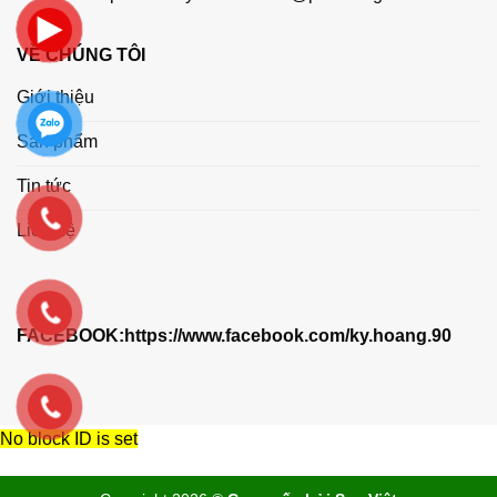
VỀ CHÚNG TÔI
Giới thiệu
Sản phẩm
Tin tức
Liên hệ
FACEBOOK:
https://www.facebook.com/ky.hoang.90
No block ID is set