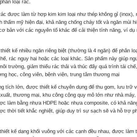
phân loại rác.
rác được làm từ hợp kim kim loại như thép không gỉ (inox),
h thẩm mỹ hiện đại, khả năng chống cháy tốt và ngăn mùi hi
cơ bản với các nguyên tố khác để cải thiện tính năng, ví dụ
thiết kế nhiều ngăn riêng biệt (thường là 4 ngăn) để phân lo
 chế, rác nguy hại hoặc các loại khác. Sản phẩm này giúp ng
ôi trường, giảm thiểu rác thải và thúc đẩy quá trình tái ch
ng học, công viên, bệnh viện, trung tâm thương mại
g tích lớn, được thiết kế chuyên dụng để thu gom, lưu trữ 
 xuất, thương mại, khu công cộng quy mô lớn như nhà máy, 
ược làm bằng nhựa HDPE hoặc nhựa composite, có khả năn
 thời tiết khắc nghiệt, giúp duy trì sự sạch sẽ và hỗ trợ ph
 thiết kế dạng khối vuông với các cạnh đều nhau, được làm 