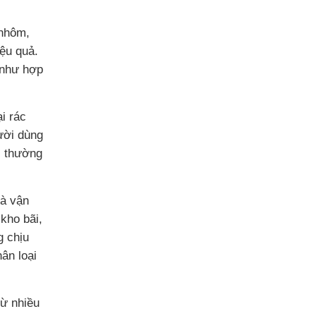
 nhôm,
ệu quả.
 như hợp
ại rác
ười dùng
ế, thường
và vận
kho bãi,
g chịu
ân loại
từ nhiều