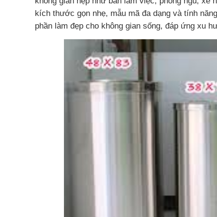
không gian hẹp như bàn làm việc, phòng ngủ, xe h
kích thước gọn nhẹ, mẫu mã đa dạng và tính năng t
phần làm đẹp cho không gian sống, đáp ứng xu hướ