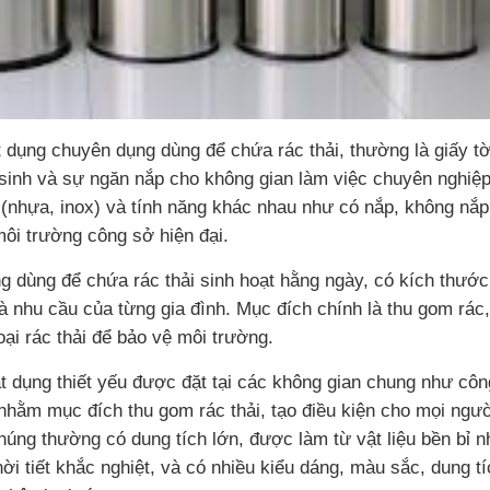
 dụng chuyên dụng dùng để chứa rác thải, thường là giấy t
ệ sinh và sự ngăn nắp cho không gian làm việc chuyên nghiệ
u (nhựa, inox) và tính năng khác nhau như có nắp, không nắp
môi trường công sở hiện đại.
ng dùng để chứa rác thải sinh hoạt hằng ngày, có kích thướ
à nhu cầu của từng gia đình. Mục đích chính là thu gom rác,
oại rác thải để bảo vệ môi trường.
t dụng thiết yếu được đặt tại các không gian chung như côn
nhằm mục đích thu gom rác thải, tạo điều kiện cho mọi ngườ
Chúng thường có dung tích lớn, được làm từ vật liệu bền bỉ 
 tiết khắc nghiệt, và có nhiều kiểu dáng, màu sắc, dung t