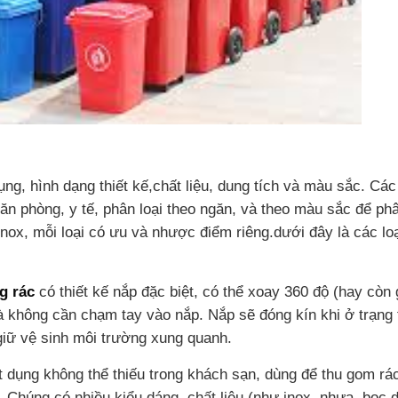
g, hình dạng thiết kế,chất liệu, dung tích và màu sắc. Các 
n phòng, y tế, phân loại theo ngăn, và theo màu sắc để phâ
inox, mỗi loại có ưu và nhược điểm riêng.
dưới đây là các lo
g rác
có thiết kế nắp đặc biệt, có thể xoay 360 độ (hay còn g
 không cần chạm tay vào nắp. Nắp sẽ đóng kín khi ở trạng 
 giữ vệ sinh môi trường xung quanh.
 dụng không thể thiếu trong khách sạn, dùng để thu gom rác
. Chúng có nhiều kiểu dáng, chất liệu (như inox, nhựa, bọc 