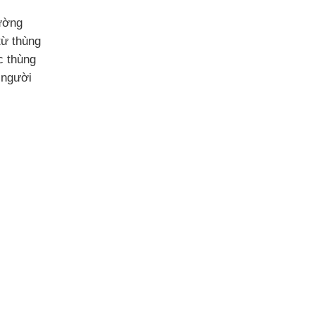
rường
từ thùng
ặc thùng
 người