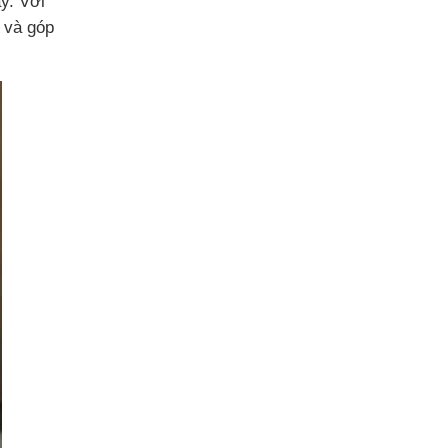
y. Với
i và góp