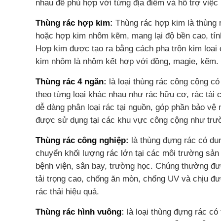
nhau để phù hợp với từng địa điểm và hỗ trợ việc 
Thùng rác hợp kim
:
Thùng rác hợp kim là thùng 
hoặc hợp kim nhôm kẽm, mang lại độ bền cao, tín
Hợp kim được tạo ra bằng cách pha trộn kim loại 
kim nhôm là nhôm kết hợp với đồng, magie, kẽm.
Thùng rác 4 ngăn
:
là loại thùng rác công cộng có 
theo từng loại khác nhau như rác hữu cơ, rác tái
dễ dàng phân loại rác tại nguồn, góp phần bảo vệ m
được sử dụng tại các khu vực công cộng như trườ
Thùng rác công nghiệp
:
là thùng đựng rác có dun
chuyển khối lượng rác lớn tại các môi trường sản
bệnh viện, sân bay, trường học. Chúng thường đ
tải trọng cao, chống ăn mòn, chống UV và chịu được
rác thải hiệu quả.
Thùng rác hình vuông
:
là loại thùng đựng rác có