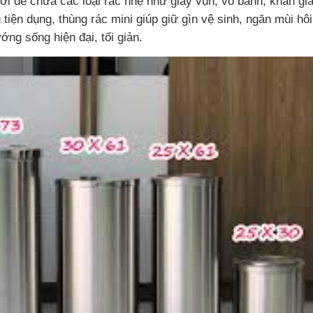
ơi để chứa các loại rác nhẹ như giấy vụn, vỏ bánh, khăn giấ
iện dụng, thùng rác mini giúp giữ gìn vệ sinh, ngăn mùi hô
ng sống hiện đại, tối giản.