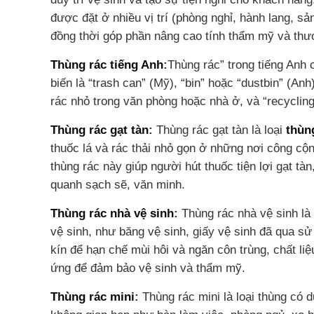
được đặt ở nhiều vị trí (phòng nghỉ, hành lang, s
đồng thời góp phần nâng cao tính thẩm mỹ và thư
Thùng rác tiếng Anh
:
Thùng rác” trong tiếng Anh
biến là “trash can” (Mỹ), “bin” hoặc “dustbin” (An
rác nhỏ trong văn phòng hoặc nhà ở, và “recycling
Thùng rác gạt tàn
:
Thùng rác gạt tàn là loại
thùn
thuốc lá và rác thải nhỏ gọn ở những nơi công cộ
thùng rác này giúp người hút thuốc tiện lợi gạt t
quanh sạch sẽ, văn minh.
Thùng rác nhà vệ sinh
:
Thùng rác nhà vệ sinh là 
vệ sinh, như băng vệ sinh, giấy vệ sinh đã qua s
kín để hạn chế mùi hôi và ngăn côn trùng, chất l
ứng để đảm bảo vệ sinh và thẩm mỹ.
Thùng rác mini
:
Thùng rác mini là loại thùng có d