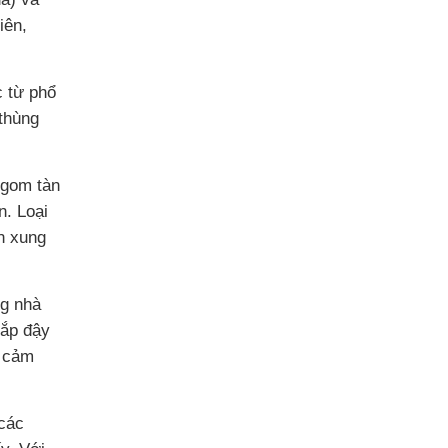
iên,
 từ phổ
 thùng
 gom tàn
n. Loại
an xung
ng nhà
nắp đậy
c cảm
 các