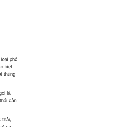
loại phổ
n biệt
ại thùng
ọi là
thái cân
 thải,
da) và