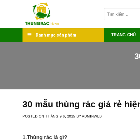
Skip
Tìm
to
kiếm:
content
Danh mục sản phẩm
TRANG CHỦ
3
30 mẫu thùng rác giá rẻ hiệ
POSTED ON
THÁNG 9 6, 2025
BY
ADMINWEB
1.Thùng rác là gì?