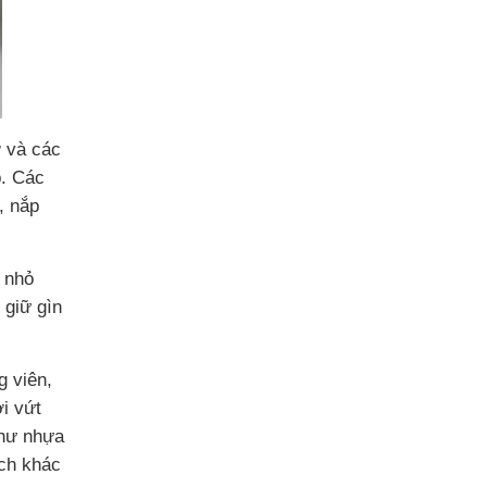
ờ và các
p. Các
, nắp
c nhỏ
 giữ gìn
g viên,
i vứt
như nhựa
ích khác