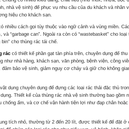
ảnh, nhà vệ sinh) để phục vụ nhu cầu của du khách và nhân v
ơng hiệu cho khách sạn.
 có nhiều cách gọi tùy thuộc vào ngữ cảnh và vùng miền.
Các
h), và “garbage can”.
Ngoài ra còn có “wastebasket” cho loại
 bin” cho thùng rác tái chế.
g rác
có thiết kế phần gạt tàn phía trên, chuyên dụng để thu
ng như nhà hàng, khách sạn, văn phòng, bệnh viện, công viê
àn, đảm bảo vệ sinh, giảm nguy cơ cháy và giữ cho không gi
vật dụng chuyên dụng để đựng các loại rác thải đặc thù tro
ử dụng. Thiết kế của thùng rác nhà vệ sinh thường bao gồm 
iệu chống ẩm, và cơ chế vận hành tiện lợi như đạp chân hoặ
ung tích nhỏ, thường từ 2 đến 20 lít, được thiết kế để đặt ở