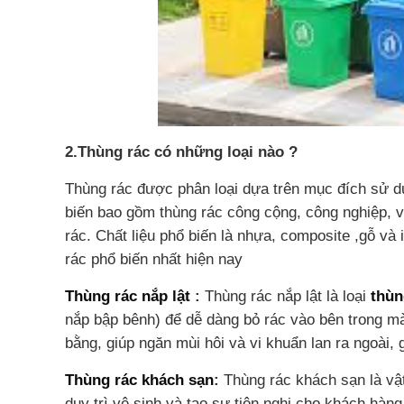
2.Thùng rác có những loại nào ?
Thùng rác được phân loại dựa trên mục đích sử dụn
biến bao gồm thùng rác công cộng, công nghiệp, vă
rác. Chất liệu phổ biến là nhựa, composite ,gỗ và 
rác phổ biến nhất hiện nay
Thùng rác nắp lật
:
Thùng rác nắp lật là loại
thùn
nắp bập bênh) để dễ dàng bỏ rác vào bên trong mà
bằng, giúp ngăn mùi hôi và vi khuẩn lan ra ngoài,
Thùng rác khách sạn
:
Thùng rác khách sạn là vật
duy trì vệ sinh và tạo sự tiện nghi cho khách hàng