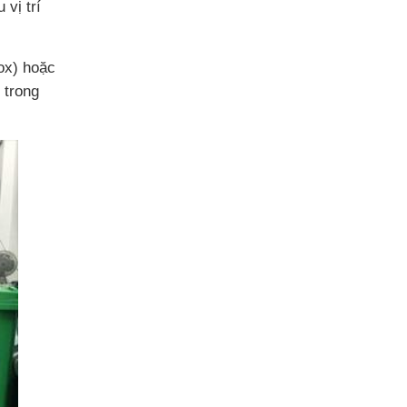
 vị trí
ox) hoặc
 trong