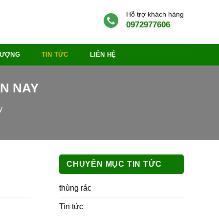
Hỗ trợ khách hàng
0972977606
 LƯỢNG
TIN TỨC
LIÊN HỆ
ỆN NAY
y
CHUYÊN MỤC TIN TỨC
thùng rác
Tin tức