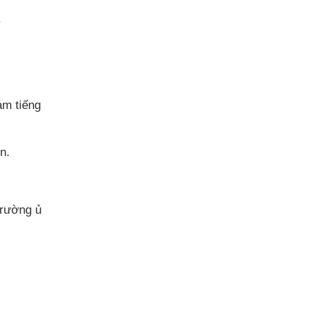
.
ảm tiếng
n.
trường ủ