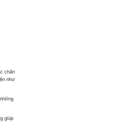
ặc chân
iện như
 những
g giúp