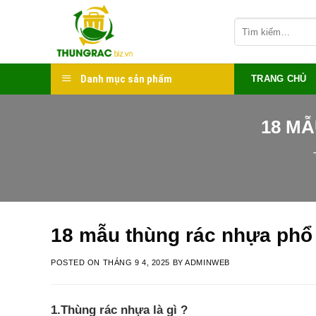
Skip
Tìm
to
kiếm:
content
Danh mục sản phẩm
TRANG CHỦ
18 MẪ
18 mẫu thùng rác nhựa phổ 
POSTED ON
THÁNG 9 4, 2025
BY
ADMINWEB
1.Thùng rác nhựa là gì ?