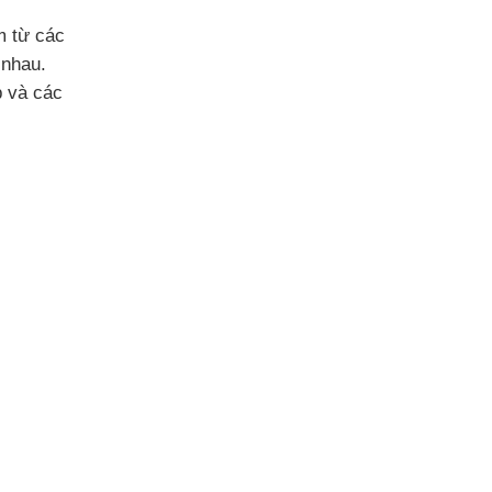
m từ các
 nhau.
p và các