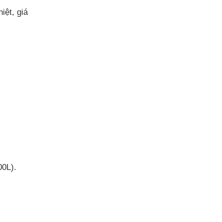
iệt, giá
00L).