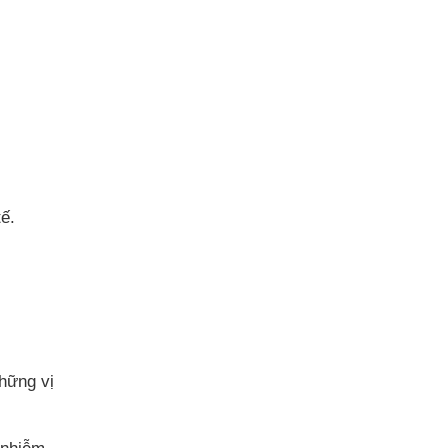
ế.
những vị