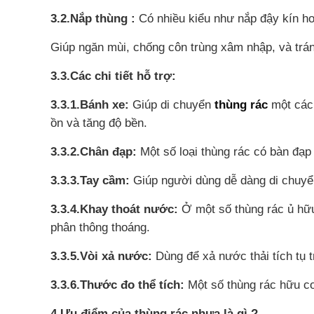
3.2.Nắp thùng :
Có nhiều kiểu như nắp đậy kín ho
Giúp ngăn mùi, chống côn trùng xâm nhập, và trá
3.3.Các chi tiết hỗ trợ:
3.3.1.Bánh xe:
Giúp di chuyển
thùng rác
một cách
ồn và tăng độ bền.
3.3.2.Chân đạp:
Một số loại thùng rác có bàn đạp
3.3.3.Tay cầm:
Giúp người dùng dễ dàng di chuyển
3.3.4.Khay thoát nước:
Ở một số thùng rác ủ hữu
phân thông thoáng.
3.3.5.Vòi xả nước:
Dùng để xả nước thải tích tụ t
3.3.6.Thước đo thể tích:
Một số thùng rác hữu cơ
4.Ưu điểm của thùng rác nhựa là gì ?