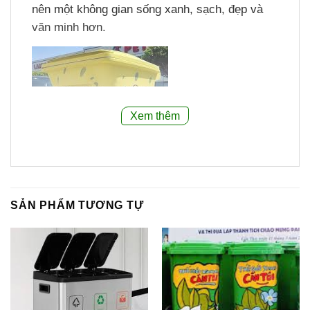
nên một không gian sống xanh, sạch, đẹp và
văn minh hơn.
Xem thêm
SẢN PHẨM TƯƠNG TỰ
2.Mục đính của Vẽ thùng rác công cộng là
gì:
Mục đích của việc vẽ thùng rác công cộng
là để thu hút sự chú ý của người dân, nâng cao