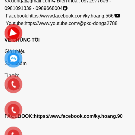
Ky.donga@gmail.com
Điện thoại:
0972977606
-
0981091339
-
0989668004
Facebook:
https://www.facebook.com/ky.hoang.566/
Youtube:
https://www.youtube.com/@pkd-donga2788
VỀ CHÚNG TÔI
Giới thiệu
Sản phẩm
Tin tức
Liên hệ
FACEBOOK:
https://www.facebook.com/ky.hoang.90