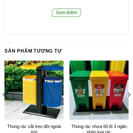
điện để chống gỉ.
Xem thêm
2.4.Kiểu mái:
Mái bằng.
2.5.Màu sắc:
Thường có các màu phân loại rác
(ví dụ: xanh lá, vàng, xám) hoặc theo yêu cầu.
SẢN PHẨM TƯƠNG TỰ
2.6.Thiết kế:
Có thể có nắp bằng liền khối để
dễ dàng bỏ rác.
2.7.Bên trong:
Thùng có các thùng chứa rác
bên trong từng ngăn, có thể tháo rời để vệ sinh.
2.8.Chân đế:
Giúp thùng đứng vững và không
bị gỉ sét tiếp xúc với mặt đất.
2.9.Bảo hành:
12 tháng.
Thùng rác sắt treo đôi ngoài
Thùng rác nhựa 60 lít 3 ngăn
trời
phân loại rác