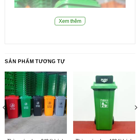
Xem thêm
SẢN PHẨM TƯƠNG TỰ
2.Thông số kỹ thuật
thùng rác nhựa 100 lít
bánh xe :
2.1.Dung tích:
Dung tích 100 lít, đủ để chứa một lượng rác
thải sinh hoạt hàng ngày, phù hợp cho gia đình,