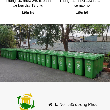
Thùng rác nhựa 240 lít bánh
Thùng rác nhựa 120 lít bánh
văn phòng, hoặc các khu vực công cộng.
xe loại dày 13.5 kg
xe nắp hở
Liên hệ
Liên hệ
2.2.Kích thước:
Thường có kích thước 550mm (dài) x 480mm
(rộng) x 810mm (cao). Tuy nhiên, kích thước
có thể thay đổi tùy theo nhà sản xuất.
2.3.Chất liệu:
Thùng rác được làm từ nhựa HDPE (High-
Density Polyethylene), một loại nhựa có độ bền
cao, chịu được va đập, không bị ăn mòn và có
khả năng chống chịu tốt với các điều kiện thời
tiết khác nhau.
2.4.Bánh xe:
Thùng rác được trang bị hai bánh xe, thường
Hà Nội: 585 đường Phúc
làm bằng cao su đúc đặc, giúp di chuyển dễ