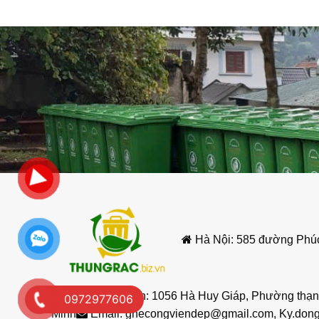
Hà Nội: 585 đường Phúc
Nội
Hồ Chí Minh: 1056 Hà Huy Giáp, Phường thạnh
0972977606
3.Cấu tạo
thùng rác gỗ treo đơn ngoài trờ
Minh
Email:
ghecongviendep@gmail.com
,
Ky.don