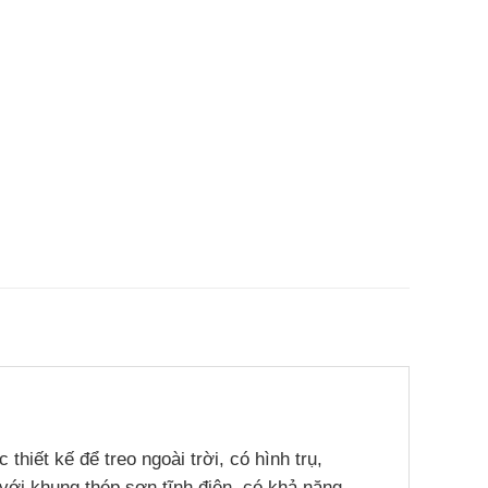
thiết kế để treo ngoài trời, có hình trụ,
với khung thép sơn tĩnh điện, có khả năng