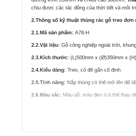
chịu được các tác động của thời tiết và môi t
2.Thông số kỹ thuật
thùng rác gỗ treo đơn
2.1.Mã sản phẩm:
A78-H
2.2.Vật liệu:
Gỗ công nghiệp ngoài trời, khung
2.3.Kích thước:
(L)500mm x (Ø)350mm x (H
2.4.Kiểu dáng:
Treo, có đế gắn cố định
2.5.Tính năng:
Nắp thùng có thể mở lên để lấ
2.6.Màu sắc:
Màu gỗ, màu đen (có thể thay đổ
2.7.Xuất xứ:
hàng nhập khẩu
2.8.Bảo hành:
12 tháng