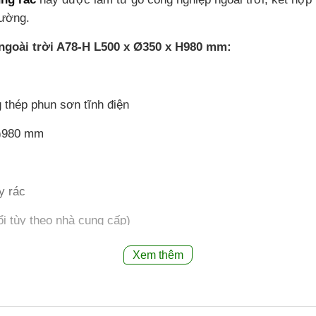
rường.
 ngoài trời A78-H L500 x Ø350 x H980 mm:
 thép phun sơn tĩnh điện
)980 mm
y rác
i tùy theo nhà cung cấp)
Xem thêm