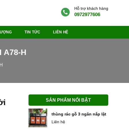
Hỗ trợ khách hàng
0972977606
 LƯỢNG
TIN TỨC
LIÊN HỆ
 A78-H
-H
SẢN PHẨM NỔI BẬT
ời
thùng rác gỗ 3 ngăn nắp lật
Liên hệ