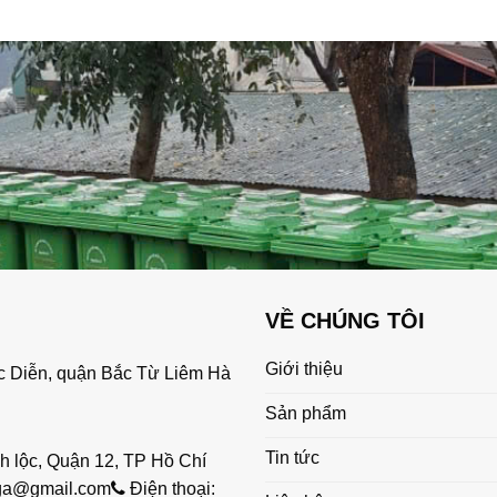
VỀ CHÚNG TÔI
Giới thiệu
 Diễn, quận Bắc Từ Liêm Hà
Sản phẩm
Tin tức
 lộc, Quận 12, TP Hồ Chí
i A78-H L500 x Ø350 x H980 mm:
ga@gmail.com
Điện thoại: