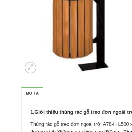
MÔ TẢ
1.Giới thiệu thùng rác gỗ treo đơn ngoài 
Thùng rác gỗ treo đơn ngoài trời A78-H L500
đường kính 350mm và chiều cao 980mm.
Thù