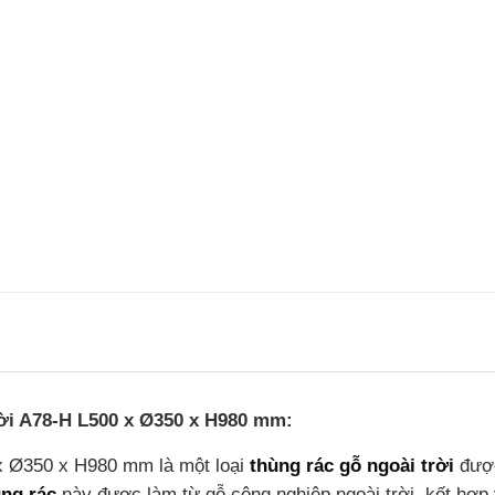
trời A78-H L500 x Ø350 x H980 mm:
 x Ø350 x H980 mm là một loại
thùng rác gỗ ngoài trời
được 
ng rác
này được làm từ gỗ công nghiệp ngoài trời, kết hợp 