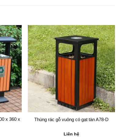
00 x 360 x
Thùng rác gỗ vuông có gạt tàn A78-D
Liên hệ